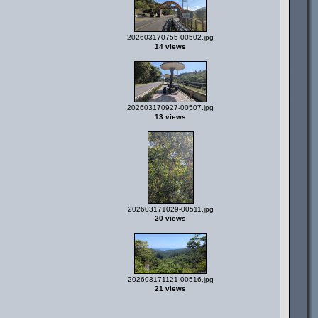
202603170755-00502.jpg
14 views
202603170927-00507.jpg
13 views
202603171029-00511.jpg
20 views
202603171121-00516.jpg
21 views