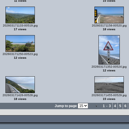
11 views
15 views
202603171133-00519.jpg
202603171158-00520.jpg
17 views
18 views
202603171250-00523.jpg
12 views
202603171352-00524.jpg
12 views
202603171426-00528.jpg
202603171455-00529.jpg
18 views
15 views
Jump to page
1
-
3
4
5
6