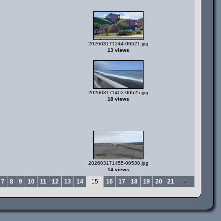
202603171244-00521.jpg
13 views
202603171403-00525.jpg
18 views
202603171455-00530.jpg
14 views
7
8
9
10
11
12
13
14
15
16
17
18
19
20
21