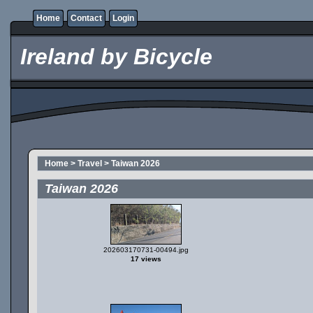
Home
Contact
Login
Ireland by Bicycle
Home
>
Travel
>
Taiwan 2026
Taiwan 2026
202603170731-00494.jpg
17 views