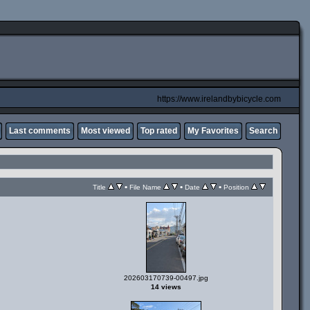
https://www.irelandbybicycle.com
Last comments
Most viewed
Top rated
My Favorites
Search
•
•
•
Title
File Name
Date
Position
202603170739-00497.jpg
14 views