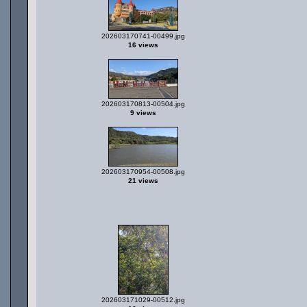
202603170741-00499.jpg
16 views
202603170813-00504.jpg
9 views
202603170954-00508.jpg
21 views
202603171029-00512.jpg