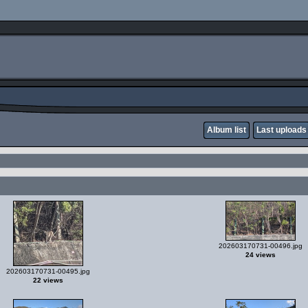
Album list
Last uploads
202603170731-00496.jpg
24 views
202603170731-00495.jpg
22 views