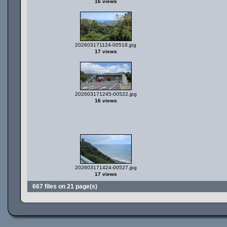
16 views
202603171124-00518.jpg
17 views
202603171245-00522.jpg
16 views
202603171424-00527.jpg
17 views
667 files on 21 page(s)